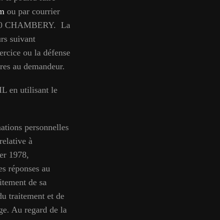
m
ou par courrier
73000 CHAMBERY. La
urs suivant
ercice ou la défense
ures au demandeur.
L en utilisant le
mations personnelles
relative à
ier 1978,
es réponses au
aitement de sa
u traitement et de
ige. Au regard de la