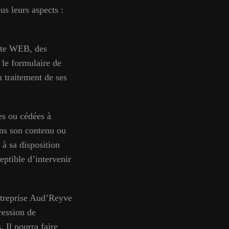
us leurs aspects :
site WEB, des
 le formulaire de
u traitement de ses
es ou cédées à
ans son contenu ou
à sa disposition
eptible d’intervenir
Entreprise Aud’Reyve
pression de
 Il pourra faire