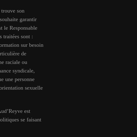
 trouve son
souhaite garantir
st le Responsable
 traitées sont :
formation sur besoin
rticulière de
ne raciale ou
nance syndicale,
que une personne
orientation sexuelle
 Aud’Reyve est
litiques se faisant