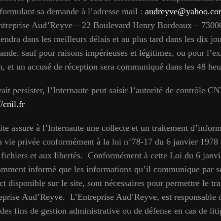
n formulant sa demande à l’adresse mail :
audreyve@yahoo.co
’Entreprise Aud’Reyve – 22 Boulevard Henry Bordeaux – 
endra dans les meilleurs délais et au plus tard dans les dix jo
ande, sauf pour raisons impérieuses et légitimes, ou pour l’ex
n, et un accusé de réception sera communiqué dans les 48 he
it persister, l’Internaute peut saisir l’autorité de contrôle CNI
/cnil.fr
te assure à l’Internaute une collecte et un traitement d’infor
la vie privée conformément à la loi n°78-17 du 6 janvier 1978 
 fichiers et aux libertés. Conformément à cette Loi du 6 janv
tamment informé que les informations qu’il communique par s
t disponible sur le site, sont nécessaires pour permettre le tr
eprise Aud’Reyve. L’Entreprise Aud’Reyve, est responsable d
des fins de gestion administrative ou de défense en cas de lit