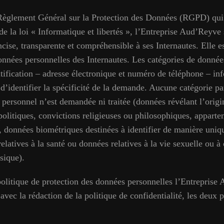
glement Général sur la Protection des Données (RGPD) qui
de la loi « Informatique et libertés », l’Entreprise Aud’Reyve 
cise, transparente et compréhensible à ses Internautes. Elle e
onnées personnelles des Internautes. Les catégories de données
tification – adresse électronique et numéro de téléphone – in
 d’identifier la spécificité de la demande. Aucune catégorie pa
 personnel n’est demandée ni traitée (données révélant l’origi
politiques, convictions religieuses ou philosophiques, apparte
 données biométriques destinées à identifier de manière uni
latives à la santé ou données relatives à la vie sexuelle ou à 
sique).
politique de protection des données personnelles l’Entreprise
ec la rédaction de la politique de confidentialité, les deux po